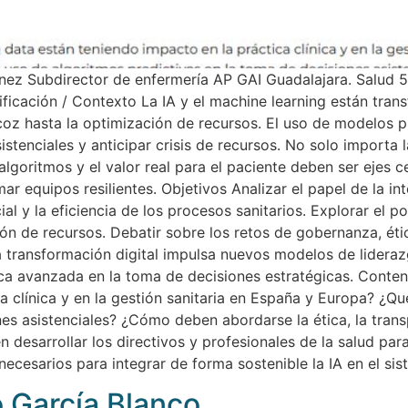
z Subdirector de enfermería AP GAI Guadalajara. Salud 5.0: 
ificación / Contexto La IA y el machine learning están tran
coz hasta la optimización de recursos. El uso de modelos pr
istenciales y anticipar crisis de recursos. No solo importa 
lgoritmos y el valor real para el paciente deben ser ejes cen
ar equipos resilientes. Objetivos Analizar el papel de la inte
ial y la eficiencia de los procesos sanitarios. Explorar el 
tión de recursos. Debatir sobre los retos de gobernanza, ét
 transformación digital impulsa nuevos modelos de liderazgo 
lítica avanzada en la toma de decisiones estratégicas. Conte
a clínica y en la gestión sanitaria en España y Europa? ¿Qu
nes asistenciales? ¿Cómo deben abordarse la ética, la tran
desarrollar los directivos y profesionales de la salud para
ecesarios para integrar de forma sostenible la IA en el sis
 García Blanco