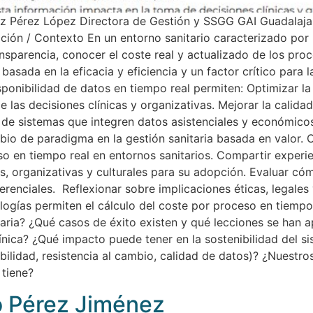
iz Pérez López Directora de Gestión y SSGG GAI Guadalajar
ación / Contexto En un entorno sanitario caracterizado por la
sparencia, conocer el coste real y actualizado de los proc
asada en la eficacia y eficiencia y un factor crítico para l
onibilidad de datos en tiempo real permiten: Optimizar la 
e las decisiones clínicas y organizativas. Mejorar la calid
de sistemas que integren datos asistenciales y económicos
mbio de paradigma en la gestión sanitaria basada en valor. 
o en tiempo real en entornos sanitarios. Compartir experi
cas, organizativas y culturales para su adopción. Evaluar có
erenciales. Reflexionar sobre implicaciones éticas, legales
gías permiten el cálculo del coste por proceso en tiempo 
aria? ¿Qué casos de éxito existen y qué lecciones se han 
clínica? ¿Qué impacto puede tener en la sostenibilidad del si
abilidad, resistencia al cambio, calidad de datos)? ¿Nuest
tiene?
o Pérez Jiménez