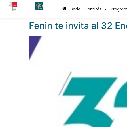
Categoría:
Uncate
Sede
Comités
Progra
Fenin te invita al 32 E