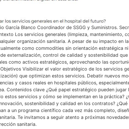
nio García Blanco Coordinador de SSGG y Suministros. Sec
ontexto Los servicios generales (limpieza, mantenimiento, co
alquier organización sanitaria. A pesar de su impacto en la 
itualmente como commodities sin orientación estratégica ni
e externalización, control de calidad y sostenibilidad que
les como activos estratégicos, aprovechando las oportunid
bjetivos Visibilizar el valor estratégico de los servicios g
otización) que optimizan estos servicios. Debatir nuevos m
encias y casos reales en hospitales públicos, especialment
ea. Contenidos clave ¿Qué papel estratégico pueden jugar lo
do estos servicios y cómo se implementan en la práctica? 
innovación, sostenibilidad y calidad en los contratos? ¿Qué
n a un programa científico cada vez más completo, diseña
anitaria. Te invitamos a seguir atento a próximas novedade
rección sanitaria.